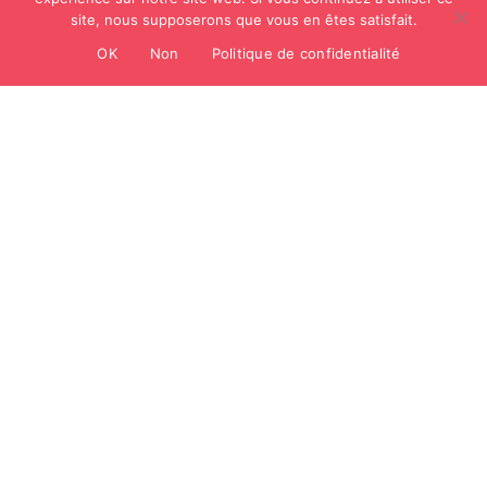
site, nous supposerons que vous en êtes satisfait.
OK
Non
Politique de confidentialité
1410 route de Gève
38880 Autrans-Méaudre en Vercors